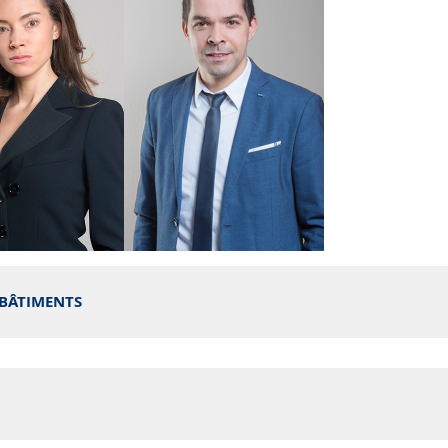
Graas
Daniel Da Costa
 BÂTIMENTS
ur wholesales,
Directeur SAV
ur ressources
es