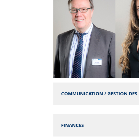
Marc Graas
Alicia 
COMMUNICATION / GESTION DES
CEO
Directe
Directe
humain
FINANCES