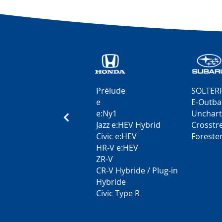
Rui Al
Brand 
Subaru 
départe
Audrey Sylvestre
Carlos
Immatriculation
Respon
prépara
livraiso
Prélude
SOLTER
e
E-Outba
Dzema
Skende
e:Ny1
Unchar
Jazz e:HEV Hybrid
Crosstr
Chef d'a
Civic e:HEV
Foreste
HR-V e:HEV
Matilde Ramos
Denis 
ZR-V
Assistante
Assista
CR-V Hybride / Plug-in
Administrative
Hybride
Civic Type R