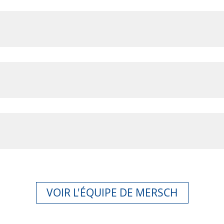
 Miseré
Emeline Fisichella
ilité Clients &
Aide Comptable
VOIR L'ÉQUIPE DE MERSCH
seurs