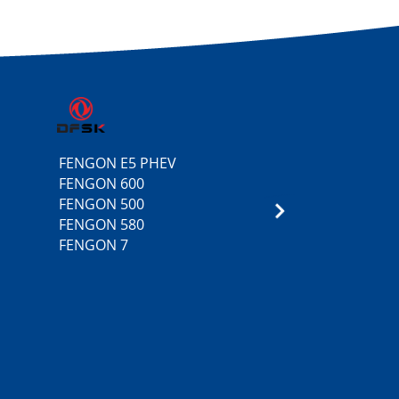
Christophe
S
Zimmermann
mercial
ON
Délégué Commercial
FENGON E5 PHEV
5
FENGON 600
3
FENGON 500
FENGON 580
FENGON 7
Rui Almeida
Brand Manager
Subaru / Directeur
département V.O.