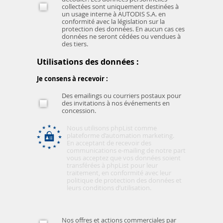
collectées sont uniquement destinées à
un usage interne à AUTODIS S.A. en
conformité avec la législation sur la
protection des données. En aucun cas ces
données ne seront cédées ou vendues à
des tiers.
Utilisations des données :
Je consens à recevoir :
Des emailings ou courriers postaux pour
des invitations à nos événements en
concession.
Nous utilisons phpList comme
plateforme d’automation marketing.
En acceptant de recevoir des
communications e-mailing de notre part
vous acceptez que vos données soient
transférées à phpList pour leur
traitement, en conformité avec leur
politique de protection des données et
leurs conditions d’utilisation.
Nos offres et actions commerciales par