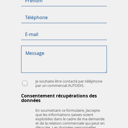
COMPTABILITÉ
CARROSSERIE
Heures d'ouverture :
Lundi - vendredi :
Réception carrosserie :
8h00 à 18h00
32 64 34 - 26
Email :
carrosserie.mersch@autodis.lu
Réception Immatriculation :
26 55 56 - 783
Heures d'ouverture :
Lundi - vendredi :
8h00 à 18h00
MAGASIN
Je souhaite être contacté par téléphone
par un commercial AUTODIS.
Heures d'ouverture :
Lundi - vendredi :
Consentement récupérations des
8h00 à 17h00
données
Réception magasin :
En soumettant ce formulaire, j’accepte
32 64 34 33
que les informations saisies soient
Email :
magasin.mersch@autodis.lu
exploitées dans le cadre de ma demande
et de la relation commerciale qui peut en
découler. Les données personnelles