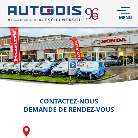
VÉHICULES
NEUFS
VÉHICULES
D'OCCASION
DÉCOUVREZ
NOUS
FLEET
CONTACTEZ-NOUS
DEMANDE DE RENDEZ-VOUS
S.A.V.
CONTACT