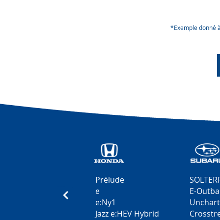
*Exemple donné à t
Prélude
SOLTER
e
E-Outba
e:Ny1
Unchar
Jazz e:HEV Hybrid
Crosstr