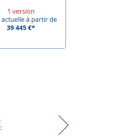
1 version
 actuelle à partir de
39 445 €*
h
Car
c
Tra