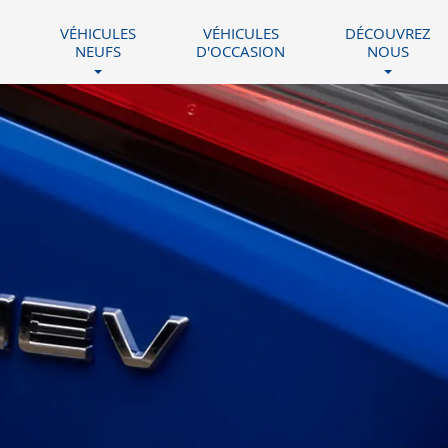
VÉHICULES
VÉHICULES
DÉCOUVREZ
NEUFS
D'OCCASION
NOUS