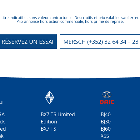
itre indicatif et sans valeur contractuelle. Descriptifs et prix valables sauf erre
Prix annoncé hors action commerciale, hors prime de reprise.
RÉSERVEZ UN ESSAI
MERSCH (+352) 32 64 34 – 23
RA
BX7 TS Limited
BJ40
ck
Edition
BJ30
ted
BX7 TS
BJ60
ek
X55