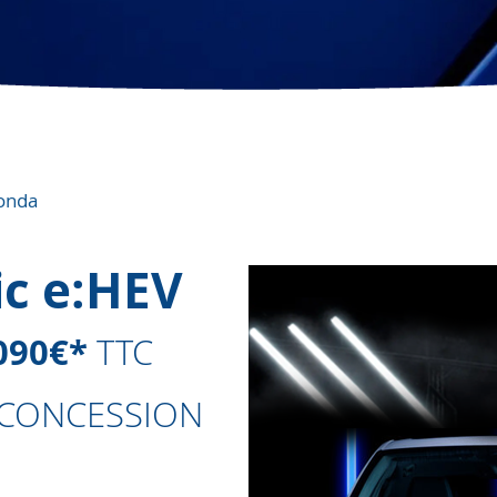
onda
ic e:HEV
090€*
TTC
 CONCESSION