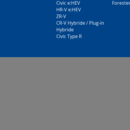
Civic e:HEV
Foreste
HR-V e:HEV
ZR-V
CR-V Hybride / Plug-in
Hybride
Civic Type R