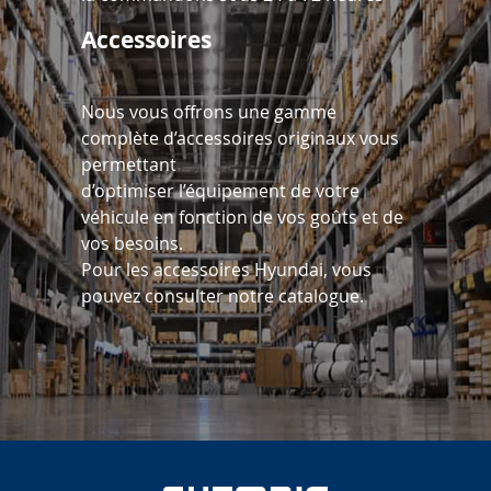
Accessoires
Nous vous offrons une gamme
complète d’accessoires originaux vous
permettant
d’optimiser l’équipement de votre
véhicule en fonction de vos goûts et de
vos besoins.
Pour les accessoires Hyundai, vous
pouvez consulter notre catalogue.