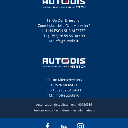
18, Op Den Drieschen
Zone Industrielle "Um Monkeler"
L-4149 ESCH-SUR-ALZETTE
T : (+352) 26 55 56-30 / 99
M : info@autodis.lu
10, Um Mierscherbierg
L-7526 MERSCH
T : (+352) 32 64 34-11
M : info@autodis.lu
Autorisation d’établissement : 00126936
Restons en contact
-
Gérer mes informations