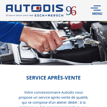
VÉHICULES
NEUFS
VÉHICULES
D'OCCASION
DÉCOUVREZ
NOUS
FLEET
SERVICE APRÈS-VENTE
S.A.V.
Votre concessionnaire Autodis vous
propose un service après-vente de qualité,
CONTACT
qui se compose
d'un atelier dédié : à la