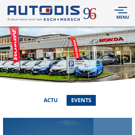
VÉHICULES
NEUFS
VÉHICULES
D'OCCASION
DÉCOUVREZ
NOUS
FLEET
ACTU
EVENTS
S.A.V.
CONTACT