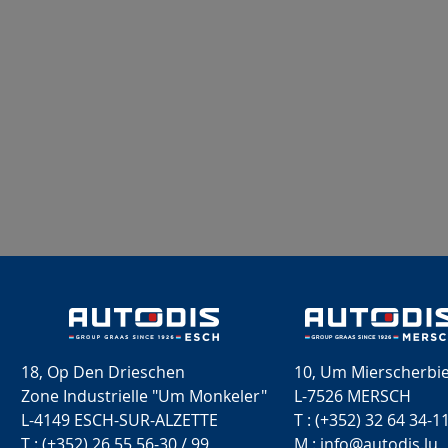
18, Op Den Drieschen
10, Um Mierscherbi
Zone Industrielle "Um Monkeler"
L-7526 MERSCH
L-4149 ESCH-SUR-ALZETTE
T : (+352) 32 64 34-1
T : (+352) 26 55 56-30 / 99
M : info@autodis.lu