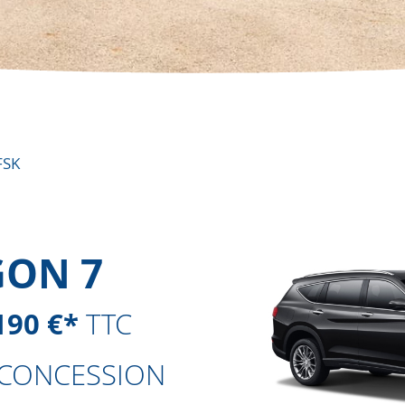
FSK
GON 7
190 €*
TTC
 CONCESSION