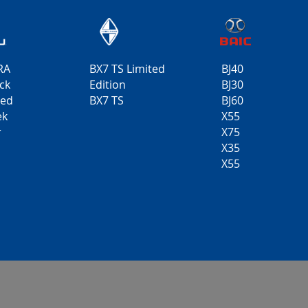
RA
BX7 TS Limited
BJ40
ck
Edition
BJ30
ted
BX7 TS
BJ60
ek
X55
r
X75
X35
X55