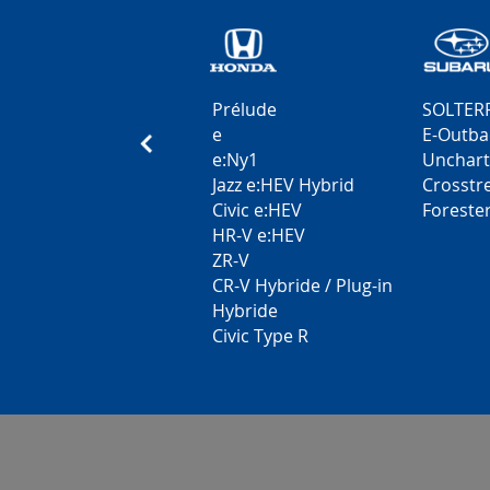
Prélude
SOLTER
e
E-Outba
e:Ny1
Unchar
Jazz e:HEV Hybrid
Crosstr
Civic e:HEV
Foreste
HR-V e:HEV
ZR-V
CR-V Hybride / Plug-in
Hybride
Civic Type R