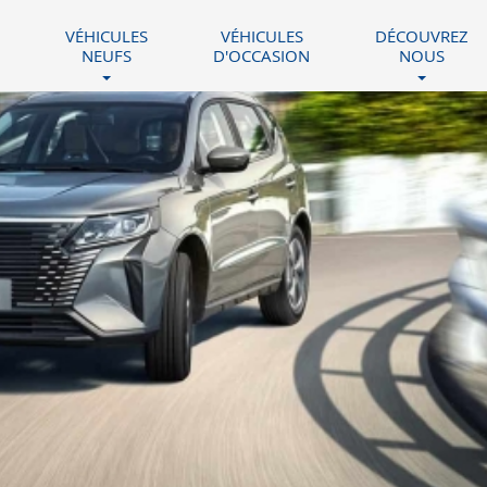
VÉHICULES
VÉHICULES
DÉCOUVREZ
NEUFS
D'OCCASION
NOUS