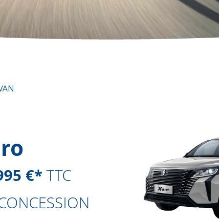
IVAN
Pro
995 €*
TTC
 CONCESSION