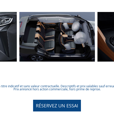
itre indicatif et sans valeur contractuelle. Descriptifs et prix valables sauf erre
Prix annoncé hors action commerciale, hors prime de reprise.
RÉSERVEZ UN ESSAI