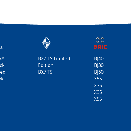
RA
BX7 TS Limited
BJ40
ck
Edition
BJ30
ted
BX7 TS
BJ60
ek
X55
r
X75
X35
X55