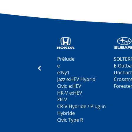
Prélude
SOLTER
e
E-Outba
e:Ny1
Unchar
Jazz e:HEV Hybrid
Crosstr
Civic e:HEV
Foreste
HR-V e:HEV
ZR-V
CR-V Hybride / Plug-in
Hybride
Civic Type R