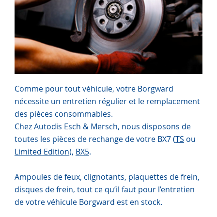
Comme pour tout véhicule, votre Borgward
nécessite un entretien régulier et le remplacement
des pièces consommables.
Chez Autodis Esch & Mersch, nous disposons de
toutes les pièces de rechange de votre BX7 (
TS
ou
Limited Edition
),
BX5
.
Ampoules de feux, clignotants, plaquettes de frein,
disques de frein, tout ce qu’il faut pour l’entretien
de votre véhicule Borgward est en stock.