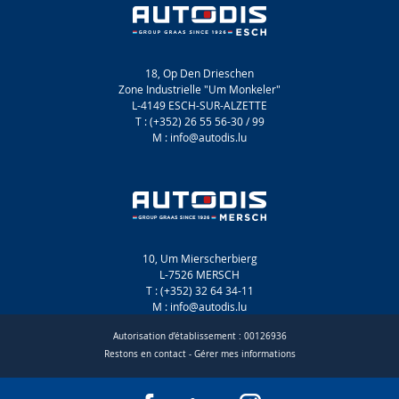
18, Op Den Drieschen
Zone Industrielle "Um Monkeler"
L-4149 ESCH-SUR-ALZETTE
T : (+352) 26 55 56-30 / 99
M : info@autodis.lu
10, Um Mierscherbierg
L-7526 MERSCH
T : (+352) 32 64 34-11
M : info@autodis.lu
Autorisation d’établissement : 00126936
Restons en contact
-
Gérer mes informations