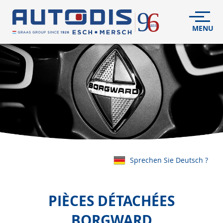
VÉHICULES
NEUFS
VÉHICULES
D'OCCASION
DÉCOUVREZ
NOUS
FLEET
Sprechen Sie Deutsch ?
S.A.V.
PIÈCES DÉTACHÉES
CONTACT
BORGWARD