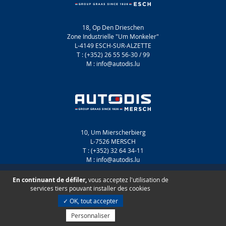
18, Op Den Drieschen
Zone Industrielle "Um Monkeler"
L-4149 ESCH-SUR-ALZETTE
T : (+352) 26 55 56-30 / 99
M : info@autodis.lu
10, Um Mierscherbierg
L-7526 MERSCH
T : (+352) 32 64 34-11
M : info@autodis.lu
Autorisation d’établissement : 00126936
En continuant de défiler,
vous acceptez l'utilisation de
Restons en contact
-
Gérer mes informations
services tiers pouvant installer des cookies
✓ OK, tout accepter
Personnaliser