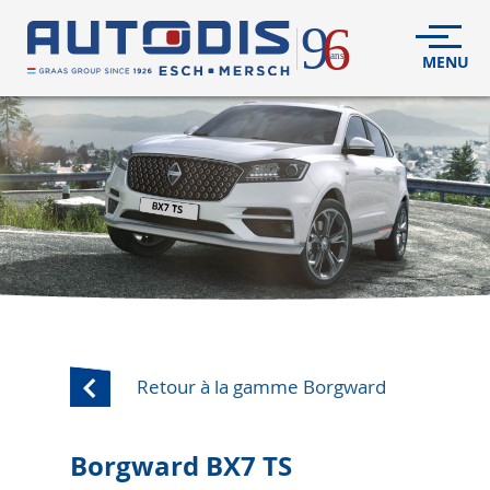
VÉHICULES
NEUFS
VÉHICULES
D'OCCASION
DÉCOUVREZ
NOUS
FLEET
Retour à la gamme Borgward
S.A.V.
Borgward BX7 TS
CONTACT