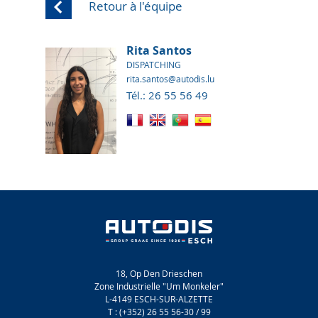
Retour à l'équipe
Rita Santos
DISPATCHING
rita.santos@autodis.lu
Tél.: 26 55 56 49
18, Op Den Drieschen
Zone Industrielle "Um Monkeler"
L-4149 ESCH-SUR-ALZETTE
T : (+352) 26 55 56-30 / 99