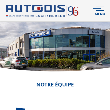
5
VÉHICULES
NEUFS
VÉHICULES
D'OCCASION
DÉCOUVREZ
NOUS
FLEET
NOTRE ÉQUIPE
S.A.V.
CONTACT