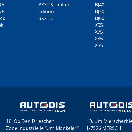
RA
BX7 TS Limited
BJ40
ck
Edition
BJ30
ted
BX7 TS
BJ60
ek
X55
r
X75
X35
X55
18, Op Den Drieschen
10, Um Mierscherbi
Zone Industrielle "Um Monkeler"
L-7526 MERSCH