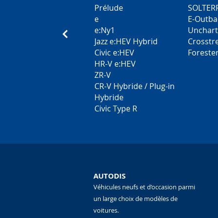
Prélude
SOLTER
e
E-Outba
e:Ny1
Unchar
Jazz e:HEV Hybrid
Crosstr
Civic e:HEV
Foreste
HR-V e:HEV
ZR-V
CR-V Hybride / Plug-in
Hybride
Civic Type R
AUTODIS
Véhicules neufs et d’occasion parmi
un large choix de modèles de
voitures.