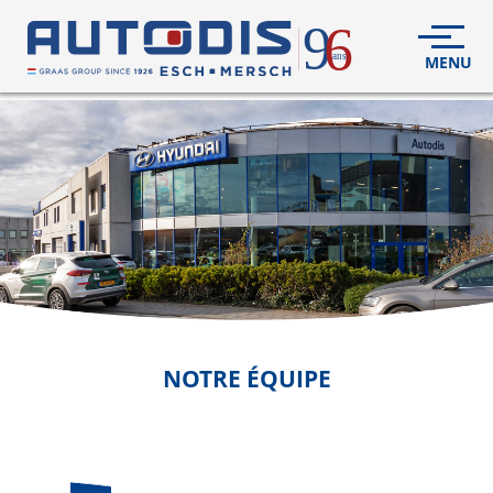
5
VÉHICULES
NEUFS
VÉHICULES
D'OCCASION
DÉCOUVREZ
NOUS
FLEET
NOTRE ÉQUIPE
S.A.V.
CONTACT