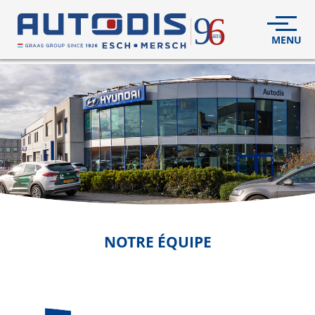
5
VÉHICULES
NEUFS
VÉHICULES
D'OCCASION
DÉCOUVREZ
NOUS
FLEET
NOTRE ÉQUIPE
S.A.V.
CONTACT