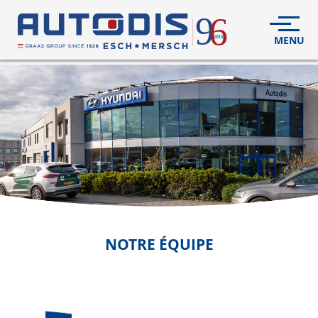
5
VÉHICULES
NEUFS
VÉHICULES
D'OCCASION
DÉCOUVREZ
NOUS
FLEET
NOTRE ÉQUIPE
S.A.V.
CONTACT