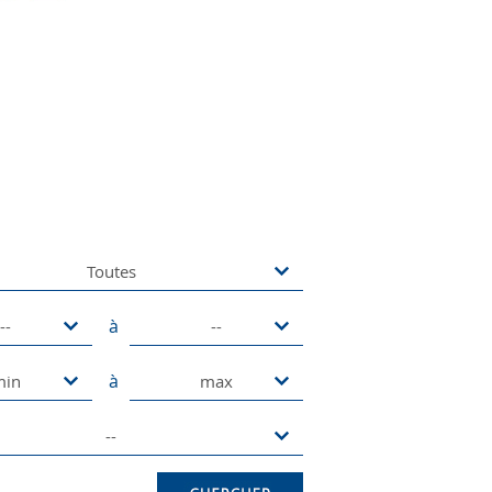
Toutes
à
--
--
à
min
max
--