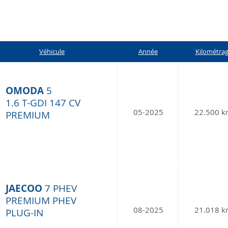
Véhicule
Année
K
ilo
m
étra
OMODA
5
1.6 T-GDI 147 CV
05-2025
22.500 
PREMIUM
JAECOO
7 PHEV
PREMIUM PHEV
08-2025
21.018 
PLUG-IN