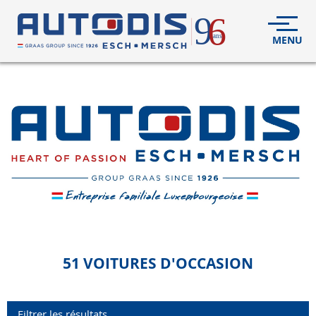
VÉHICULES
NEUFS
VÉHICULES
D'OCCASION
DÉCOUVREZ
NOUS
FLEET
S.A.V.
51 VOITURES
D'OCCASION
CONTACT
Filtrer les résultats