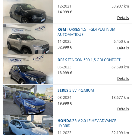
12-2021
53.907 km
14.999 €
Détails
KGM
TORRES
1.5 T-GDI PLATINUM
AUTOMATIQUE
11-2025
6.450 km
32.990 €
Détails
DFSK
FENGON 500
1,5 GDI CONFORT
05-2023
67.598 km
13.999 €
Détails
SERES
3
EV PREMIUM
03-2024
18.677 km
19.990 €
Détails
HONDA
ZR-V
2.0 I E:HEV ADVANCE
HYBRID
11-2023
32.199 km