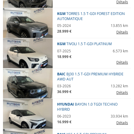
Détails
Kilométrage
KGM
TORRES
1.5 T-GDI FOREST EDITION
AUTOMATIQUE
--
--
05-2024
13.855 km
28.999 €
Détails
Budget
KGM
TIVOLI
1.5 T-GDI PLATINUM
min
max
07-2025
6.573 km
18.999 €
Énergie
Détails
--
BAIC
BJ30
1.5 T-GDI PREMIUM HYBRIDE
AWD AUT
03-2026
13.282 km
36.999 €
Détails
HYUNDAI
BAYON
1.0 TGDI TECHNO
HYBRID
06-2023
33.934 km
16.999 €
Détails