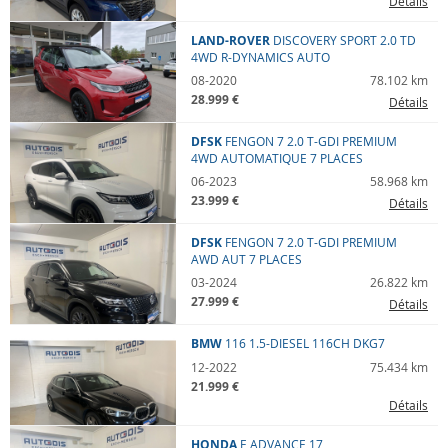
Détails
LAND-ROVER
DISCOVERY SPORT
2.0 TD
4WD R-DYNAMICS AUTO
08-2020
78.102 km
28.999 €
Détails
DFSK
FENGON 7
2.0 T-GDI PREMIUM
4WD AUTOMATIQUE 7 PLACES
06-2023
58.968 km
23.999 €
Détails
DFSK
FENGON 7
2.0 T-GDI PREMIUM
AWD AUT 7 PLACES
03-2024
26.822 km
27.999 €
Détails
BMW
116
1.5-DIESEL 116CH DKG7
12-2022
75.434 km
21.999 €
Détails
HONDA
E
ADVANCE 17