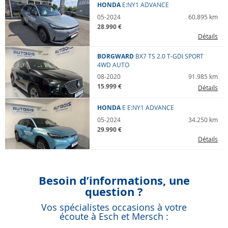
HONDA
E:NY1
ADVANCE
05-2024
60.895 km
28.990 €
Détails
BORGWARD
BX7 TS
2.0 T-GDI SPORT
4WD AUTO
08-2020
91.985 km
15.999 €
Détails
HONDA
E
E:NY1 ADVANCE
05-2024
34.250 km
29.990 €
Détails
Besoin d’informations, une
question ?
Vos spécialistes occasions à votre
écoute à Esch et Mersch :