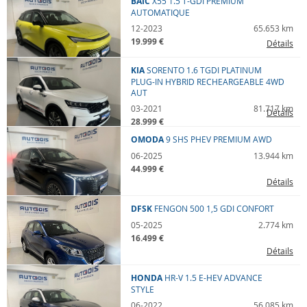
BAIC
X55
1.5 T-GDI PREMIUM
AUTOMATIQUE
12-2023
65.653 km
19.999 €
Détails
KIA
SORENTO
1.6 TGDI PLATINUM
PLUG-IN HYBRID RECHEARGEABLE 4WD
AUT
03-2021
81.717 km
Détails
28.999 €
OMODA
9
SHS PHEV PREMIUM AWD
06-2025
13.944 km
44.999 €
Détails
DFSK
FENGON 500
1,5 GDI CONFORT
05-2025
2.774 km
16.499 €
Détails
HONDA
HR-V
1.5 E-HEV ADVANCE
STYLE
06-2022
56.085 km