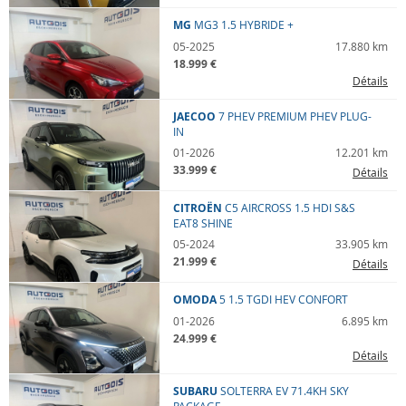
MG
MG3
1.5 HYBRIDE +
05-2025
17.880 km
18.999 €
Détails
JAECOO
7 PHEV
PREMIUM PHEV PLUG-
IN
01-2026
12.201 km
33.999 €
Détails
CITROËN
C5 AIRCROSS
1.5 HDI S&S
EAT8 SHINE
05-2024
33.905 km
21.999 €
Détails
OMODA
5
1.5 TGDI HEV CONFORT
01-2026
6.895 km
24.999 €
Détails
SUBARU
SOLTERRA
EV 71.4KH SKY