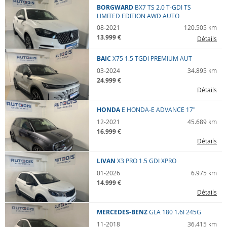
BORGWARD
BX7 TS
2.0 T-GDI TS
LIMITED EDITION AWD AUTO
08-2021
120.505 km
13.999 €
Détails
BAIC
X75
1.5 TGDI PREMIUM AUT
03-2024
34.895 km
24.999 €
Détails
HONDA
E
HONDA-E ADVANCE 17"
12-2021
45.689 km
16.999 €
Détails
LIVAN
X3 PRO
1.5 GDI XPRO
01-2026
6.975 km
14.999 €
Détails
MERCEDES-BENZ
GLA 180
1.6I 245G
11-2018
36.415 km