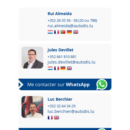
Rui Almeida
+352 26 55 56 - 58 (20 ou 788)
rui.almeida@autodis.lu
Jules Devillet
+352 661 810 881
jules.devillet@autodis.lu
Me contacter sur
WhatsApp
Luc Berchier
+352 32 64 34 29
luc.berchier@autodis.lu