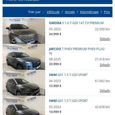
Trier par
Véhicule
Année
K
ilo
m
étrage
Prix
Lieu
Tout
OMODA
5
1.6 T-GDI 147 CV PREMIUM
05-2025
22.500 km
24.999 €
Nos marques
Détails
Toutes
JAECOO
7 PHEV
PREMIUM PHEV PLUG-
IN
Nos modèles
08-2025
21.018 km
33.999 €
Détails
Tous
SWM
G01
1.5 T-GDI SPORT
Année
06-2023
67.002 km
13.999 €
min
max
Détails
SWM
G01
1.5 T-GDI SPORT
Transmission
02-2024
42.658 km
Toutes
14.999 €