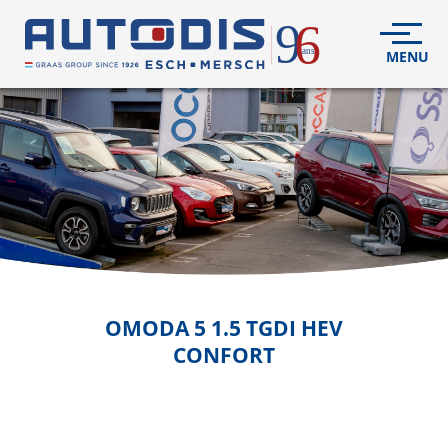
VÉHICULES
NEUFS
VÉHICULES
D'OCCASION
DÉCOUVREZ
NOUS
FLEET
OMODA
5 1.5 TGDI HEV
CONFORT
S.A.V.
CONTACT