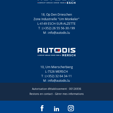
18, Op Den Drieschen
Zone Industrielle "Um Monkeler"
L-4149 ESCH-SUR-ALZETTE
T : (+352) 26 55 56-30 / 99
M : info@autodis.lu
10, Um Mierscherbierg
L-7526 MERSCH
T : (+352) 32 64 34-11
M : info@autodis.lu
Autorisation d’établissement : 00126936
Restons en contact
-
Gérer mes informations