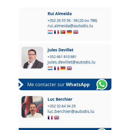
Rui Almeida
+352 26 55 56 - 58 (20 ou 788)
rui.almeida@autodis.lu
Jules Devillet
+352 661 810 881
jules.devillet@autodis.lu
Me contacter sur
WhatsApp
Luc Berchier
+352 32 64 34 29
luc.berchier@autodis.lu