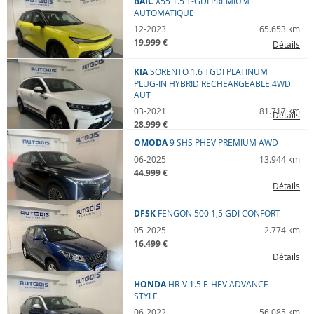
BAIC
X55
1.5 T-GDI PREMIUM
AUTOMATIQUE
12-2023
65.653 km
19.999 €
Détails
KIA
SORENTO
1.6 TGDI PLATINUM
PLUG-IN HYBRID RECHEARGEABLE 4WD
AUT
03-2021
81.717 km
Détails
28.999 €
OMODA
9
SHS PHEV PREMIUM AWD
06-2025
13.944 km
44.999 €
Détails
DFSK
FENGON 500
1,5 GDI CONFORT
05-2025
2.774 km
16.499 €
Détails
HONDA
HR-V
1.5 E-HEV ADVANCE
STYLE
06-2022
56.085 km