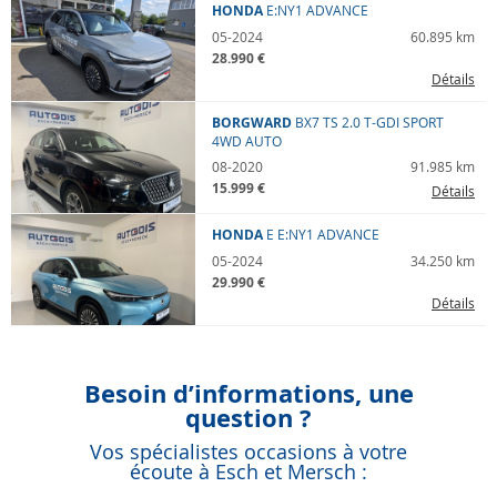
HONDA
E:NY1
ADVANCE
05-2024
60.895 km
28.990 €
Détails
BORGWARD
BX7 TS
2.0 T-GDI SPORT
4WD AUTO
08-2020
91.985 km
15.999 €
Détails
HONDA
E
E:NY1 ADVANCE
05-2024
34.250 km
29.990 €
Détails
Besoin d’informations, une
question ?
Vos spécialistes occasions à votre
écoute à Esch et Mersch :