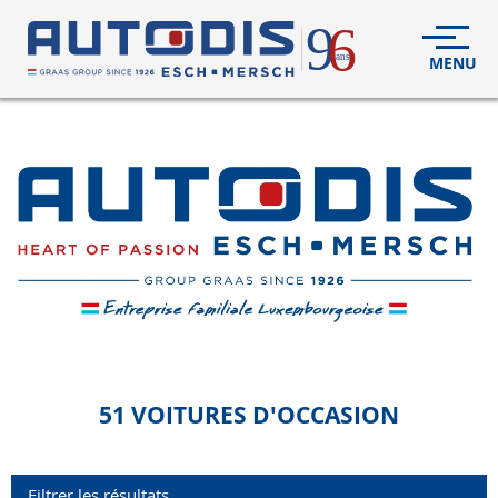
VÉHICULES
NEUFS
VÉHICULES
D'OCCASION
DÉCOUVREZ
NOUS
FLEET
S.A.V.
51 VOITURES
D'OCCASION
CONTACT
Filtrer les résultats