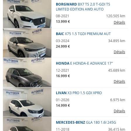
BORGWARD
BX7 TS
2.0 T-GDI TS
LIMITED EDITION AWD AUTO
08-2021
120.505 km
13.999 €
Détails
BAIC
X75
1.5 TGDI PREMIUM AUT
03-2024
34.895 km
24.999 €
Détails
HONDA
E
HONDA-E ADVANCE 17"
12-2021
45.689 km
16.999 €
Détails
LIVAN
X3 PRO
1.5 GDI XPRO
01-2026
6.975 km
14.999 €
Détails
MERCEDES-BENZ
GLA 180
1.6I 245G
11-2018
36.415 km