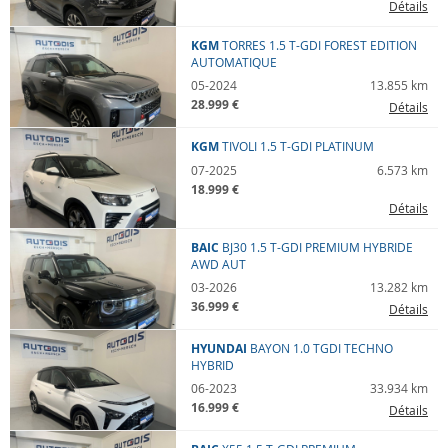
Détails
Kilométrage
KGM
TORRES
1.5 T-GDI FOREST EDITION
AUTOMATIQUE
--
--
05-2024
13.855 km
28.999 €
Détails
Budget
KGM
TIVOLI
1.5 T-GDI PLATINUM
min
max
07-2025
6.573 km
18.999 €
Énergie
Détails
--
BAIC
BJ30
1.5 T-GDI PREMIUM HYBRIDE
AWD AUT
03-2026
13.282 km
36.999 €
Détails
HYUNDAI
BAYON
1.0 TGDI TECHNO
HYBRID
06-2023
33.934 km
16.999 €
Détails