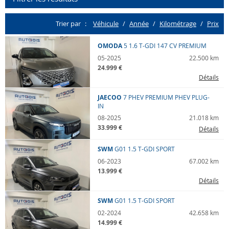
Trier par
Véhicule
Année
K
ilo
m
étrage
Prix
Lieu
Tout
OMODA
5
1.6 T-GDI 147 CV PREMIUM
05-2025
22.500 km
24.999 €
Nos marques
Détails
Toutes
JAECOO
7 PHEV
PREMIUM PHEV PLUG-
IN
Nos modèles
08-2025
21.018 km
33.999 €
Détails
Tous
SWM
G01
1.5 T-GDI SPORT
Année
06-2023
67.002 km
13.999 €
min
max
Détails
SWM
G01
1.5 T-GDI SPORT
Transmission
02-2024
42.658 km
Toutes
14.999 €