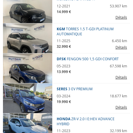
12-2021
53.907 km
14.999 €
Détails
KGM
TORRES
1.5 T-GDI PLATINUM
AUTOMATIQUE
11-2025
6.450 km
32.990 €
Détails
DFSK
FENGON 500
1,5 GDI CONFORT
05-2023
67.598 km
13.999 €
Détails
SERES
3
EV PREMIUM
03-2024
18.677 km
19.990 €
Détails
HONDA
ZR-V
2.0 I E:HEV ADVANCE
HYBRID
11-2023
32.199 km