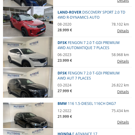
Détails
LAND-ROVER
DISCOVERY SPORT
2.0 TD
4WD R-DYNAMICS AUTO
08-2020
78.102 km
28.999 €
Détails
DFSK
FENGON 7
2.0 T-GDI PREMIUM
4WD AUTOMATIQUE 7 PLACES
06-2023
58.968 km
23.999 €
Détails
DFSK
FENGON 7
2.0 T-GDI PREMIUM
AWD AUT 7 PLACES
03-2024
26.822 km
27.999 €
Détails
BMW
116
1.5-DIESEL 116CH DKG7
12-2022
75.434 km
21.999 €
Détails
HONDA
E
ADVANCE 17