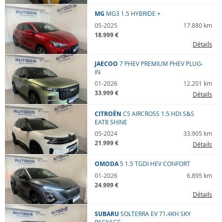
MG
MG3
1.5 HYBRIDE +
05-2025
17.880 km
18.999 €
Détails
JAECOO
7 PHEV
PREMIUM PHEV PLUG-
IN
01-2026
12.201 km
33.999 €
Détails
CITROËN
C5 AIRCROSS
1.5 HDI S&S
EAT8 SHINE
05-2024
33.905 km
21.999 €
Détails
OMODA
5
1.5 TGDI HEV CONFORT
01-2026
6.895 km
24.999 €
Détails
SUBARU
SOLTERRA
EV 71.4KH SKY