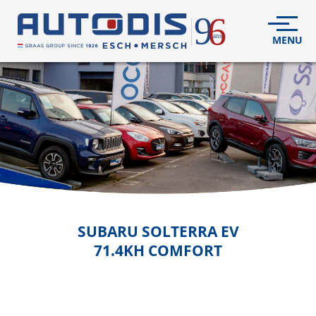
VÉHICULES
NEUFS
VÉHICULES
D'OCCASION
DÉCOUVREZ
NOUS
FLEET
SUBARU
SOLTERRA EV
71.4KH COMFORT
S.A.V.
CONTACT