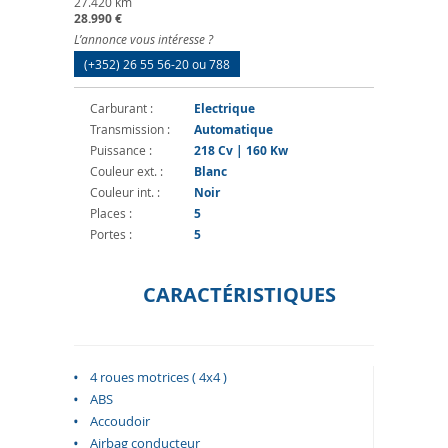
27.420 km
28.990 €
L’annonce vous intéresse ?
(+352) 26 55 56-20 ou 788
Carburant :
Electrique
Transmission :
Automatique
Puissance :
218 Cv | 160 Kw
Couleur ext. :
Blanc
Couleur int. :
Noir
Places :
5
Portes :
5
CARACTÉRISTIQUES
4 roues motrices ( 4x4 )
ABS
Accoudoir
Airbag conducteur