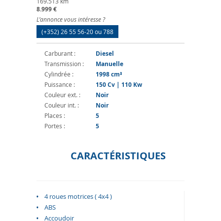
169.513 km
8.999 €
L’annonce vous intéresse ?
(+352) 26 55 56-20 ou 788
Carburant :
Diesel
Transmission :
Manuelle
Cylindrée :
1998 cm³
Puissance :
150 Cv | 110 Kw
Couleur ext. :
Noir
Couleur int. :
Noir
Places :
5
Portes :
5
CARACTÉRISTIQUES
4 roues motrices ( 4x4 )
ABS
Accoudoir