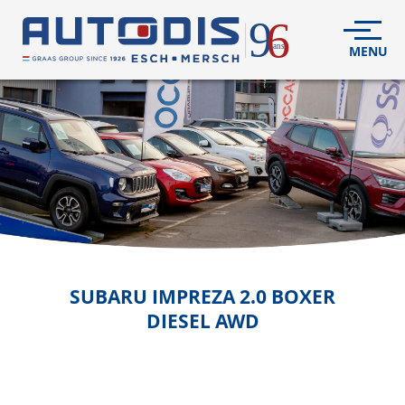
VÉHICULES
NEUFS
VÉHICULES
D'OCCASION
DÉCOUVREZ
NOUS
FLEET
SUBARU
IMPREZA 2.0 BOXER
DIESEL AWD
S.A.V.
CONTACT