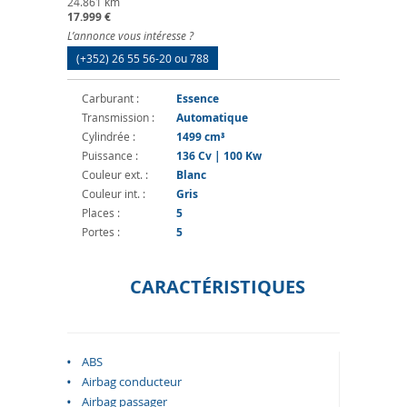
24.861 km
17.999 €
L’annonce vous intéresse ?
(+352) 26 55 56-20 ou 788
Carburant :
Essence
Transmission :
Automatique
Cylindrée :
1499 cm³
Puissance :
136 Cv | 100 Kw
Couleur ext. :
Blanc
Couleur int. :
Gris
Places :
5
Portes :
5
CARACTÉRISTIQUES
ABS
Airbag conducteur
Airbag passager