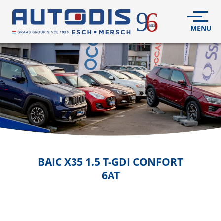
VÉHICULES
NEUFS
VÉHICULES
D'OCCASION
DÉCOUVREZ
NOUS
FLEET
BAIC
X35 1.5 T-GDI CONFORT
6AT
S.A.V.
CONTACT