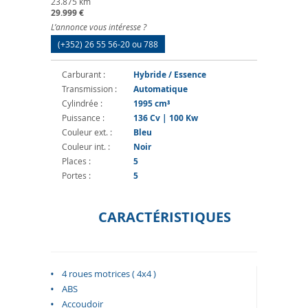
23.875 km
29.999 €
L’annonce vous intéresse ?
(+352) 26 55 56-20 ou 788
Carburant :
Hybride / Essence
Transmission :
Automatique
Cylindrée :
1995 cm³
Puissance :
136 Cv | 100 Kw
Couleur ext. :
Bleu
Couleur int. :
Noir
Places :
5
Portes :
5
CARACTÉRISTIQUES
4 roues motrices ( 4x4 )
ABS
Accoudoir