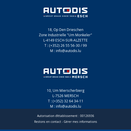
18, Op Den Drieschen
Zone Industrielle "Um Monkeler"
L-4149 ESCH-SUR-ALZETTE
T : (+352) 26 55 56-30 / 99
M : info@autodis.lu
10, Um Mierscherbierg
L-7526 MERSCH
T : (+352) 32 64 34-11
M : info@autodis.lu
Autorisation d’établissement : 00126936
Restons en contact
-
Gérer mes informations