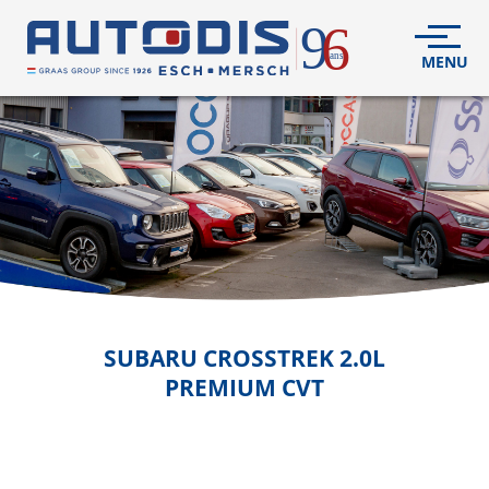
VÉHICULES
NEUFS
VÉHICULES
D'OCCASION
DÉCOUVREZ
NOUS
FLEET
SUBARU
CROSSTREK 2.0L
PREMIUM CVT
S.A.V.
CONTACT