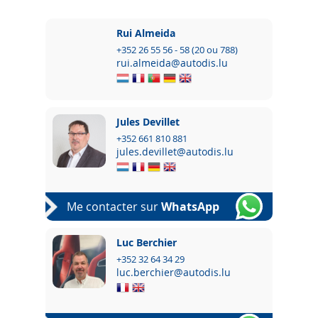
Rui Almeida
+352 26 55 56 - 58 (20 ou 788)
rui.almeida@autodis.lu
Jules Devillet
+352 661 810 881
jules.devillet@autodis.lu
Me contacter sur
WhatsApp
Luc Berchier
+352 32 64 34 29
luc.berchier@autodis.lu