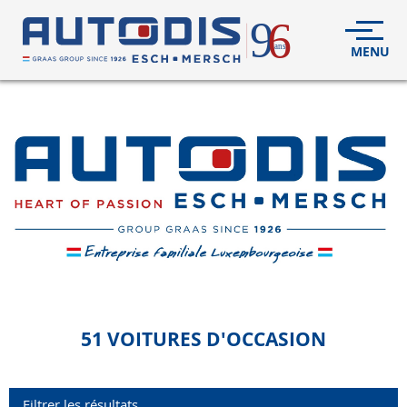
VÉHICULES
NEUFS
VÉHICULES
D'OCCASION
DÉCOUVREZ
NOUS
FLEET
S.A.V.
51 VOITURES
D'OCCASION
CONTACT
Filtrer les résultats