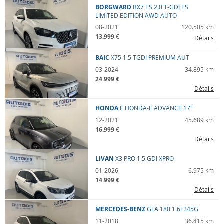
BORGWARD
BX7 TS
2.0 T-GDI TS
LIMITED EDITION AWD AUTO
08-2021
120.505 km
13.999 €
Détails
BAIC
X75
1.5 TGDI PREMIUM AUT
03-2024
34.895 km
24.999 €
Détails
HONDA
E
HONDA-E ADVANCE 17"
12-2021
45.689 km
16.999 €
Détails
LIVAN
X3 PRO
1.5 GDI XPRO
01-2026
6.975 km
14.999 €
Détails
MERCEDES-BENZ
GLA 180
1.6I 245G
11-2018
36.415 km