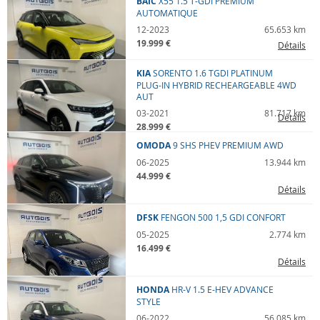
BAIC
X55
1.5 T-GDI PREMIUM
AUTOMATIQUE
12-2023
65.653 km
19.999 €
Détails
KIA
SORENTO
1.6 TGDI PLATINUM
PLUG-IN HYBRID RECHEARGEABLE 4WD
AUT
03-2021
81.717 km
Détails
28.999 €
OMODA
9
SHS PHEV PREMIUM AWD
06-2025
13.944 km
44.999 €
Détails
DFSK
FENGON 500
1,5 GDI CONFORT
05-2025
2.774 km
16.499 €
Détails
HONDA
HR-V
1.5 E-HEV ADVANCE
STYLE
06-2022
56.085 km