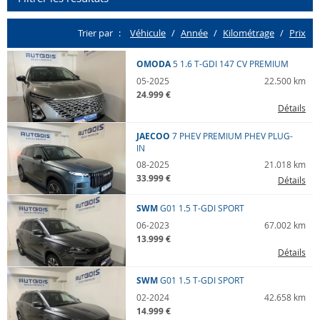
Trier par
Véhicule
Année
K
ilo
m
étrage
Prix
Lieu
Tout
OMODA
5
1.6 T-GDI 147 CV PREMIUM
05-2025
22.500 km
24.999 €
Nos marques
Détails
Toutes
JAECOO
7 PHEV
PREMIUM PHEV PLUG-
IN
Nos modèles
08-2025
21.018 km
33.999 €
Détails
Tous
SWM
G01
1.5 T-GDI SPORT
Année
06-2023
67.002 km
13.999 €
min
max
Détails
SWM
G01
1.5 T-GDI SPORT
Transmission
02-2024
42.658 km
Toutes
14.999 €