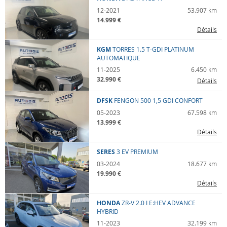
12-2021
53.907 km
14.999 €
Détails
KGM
TORRES
1.5 T-GDI PLATINUM
AUTOMATIQUE
11-2025
6.450 km
32.990 €
Détails
DFSK
FENGON 500
1,5 GDI CONFORT
05-2023
67.598 km
13.999 €
Détails
SERES
3
EV PREMIUM
03-2024
18.677 km
19.990 €
Détails
HONDA
ZR-V
2.0 I E:HEV ADVANCE
HYBRID
11-2023
32.199 km