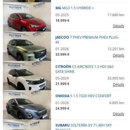
MG
MG3
1.5 HYBRIDE +
05-2025
17.880 km
18.999 €
Détails
JAECOO
7 PHEV
PREMIUM PHEV PLUG-
IN
01-2026
12.201 km
33.999 €
Détails
CITROËN
C5 AIRCROSS
1.5 HDI S&S
EAT8 SHINE
05-2024
33.905 km
21.999 €
Détails
OMODA
5
1.5 TGDI HEV CONFORT
01-2026
6.895 km
24.999 €
Détails
SUBARU
SOLTERRA
EV 71.4KH SKY