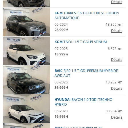
Détails
Kilométrage
KGM
TORRES
1.5 T-GDI FOREST EDITION
AUTOMATIQUE
--
--
05-2024
13.855 km
28.999 €
Détails
Budget
KGM
TIVOLI
1.5 T-GDI PLATINUM
min
max
07-2025
6.573 km
18.999 €
Énergie
Détails
--
BAIC
BJ30
1.5 T-GDI PREMIUM HYBRIDE
AWD AUT
03-2026
13.282 km
36.999 €
Détails
HYUNDAI
BAYON
1.0 TGDI TECHNO
HYBRID
06-2023
33.934 km
16.999 €
Détails