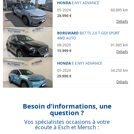
HONDA
E:NY1
ADVANCE
05-2024
60.895 km
28.990 €
Détails
BORGWARD
BX7 TS
2.0 T-GDI SPORT
4WD AUTO
08-2020
91.985 km
15.999 €
Détails
HONDA
E
E:NY1 ADVANCE
05-2024
34.250 km
29.990 €
Détails
Besoin d’informations, une
question ?
Vos spécialistes occasions à votre
écoute à Esch et Mersch :