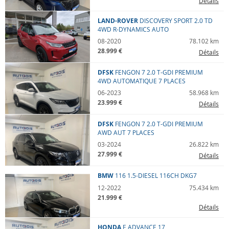
Détails
LAND-ROVER
DISCOVERY SPORT
2.0 TD
4WD R-DYNAMICS AUTO
08-2020
78.102 km
28.999 €
Détails
DFSK
FENGON 7
2.0 T-GDI PREMIUM
4WD AUTOMATIQUE 7 PLACES
06-2023
58.968 km
23.999 €
Détails
DFSK
FENGON 7
2.0 T-GDI PREMIUM
AWD AUT 7 PLACES
03-2024
26.822 km
27.999 €
Détails
BMW
116
1.5-DIESEL 116CH DKG7
12-2022
75.434 km
21.999 €
Détails
HONDA
E
ADVANCE 17