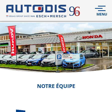
5
VÉHICULES
NEUFS
VÉHICULES
D'OCCASION
DÉCOUVREZ
NOUS
FLEET
NOTRE ÉQUIPE
S.A.V.
CONTACT