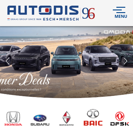
VÉHICULES
NEUFS
VÉHICULES
D'OCCASION
DÉCOUVREZ
NOUS
FLEET
S.A.V.
CONTACT