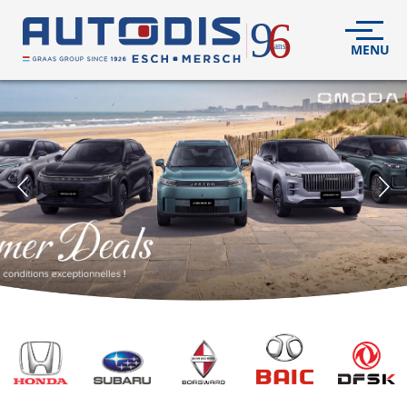
VÉHICULES
NEUFS
VÉHICULES
D'OCCASION
DÉCOUVREZ
NOUS
FLEET
S.A.V.
CONTACT